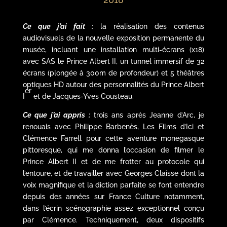
Ce que j’ai fait :
la réalisation des contenus
audiovisuels de la nouvelle
exposition permanente du
musée, incluant une installation multi-écrans (x18)
avec SAS le Prince Albert II, un tunnel immersif de 32
é
crans (plong
ée à 300m de profondeur) et 5 théâtres
optiques HD autour des personnalités du Prince Albert
er
I
et de Jacques-Yves Cousteau.
Ce que j’
ai appris :
trois ans après Jeanne d’Arc, je
renouais avec Philippe Barbenès, Les Films d’Ici et
Clémence Farrell pour cette aventure monegasque
pittoresque, qui me donna l’occasion de filmer le
Prince Albert II et de me frotter au protocole qui
l’entoure, et de travailler avec Georges Claisse dont la
voix magnifique et la diction parfaite se font entendre
depuis des années sur France Culture notamment,
dans l’écrin scénographie assez exceptionnel conçu
par Clémence. Techniquement, deux dispositifs