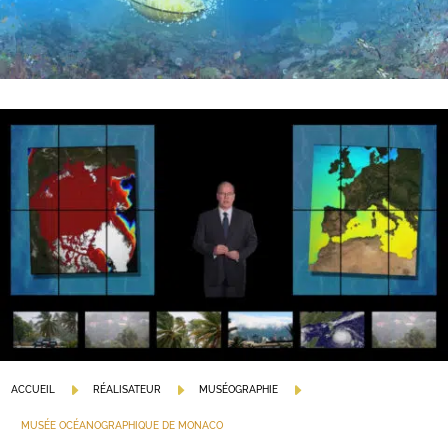
E
E
E
ACCUEIL
RÉALISATEUR
MUSÉOGRAPHIE
MUSÉE OCÉANOGRAPHIQUE DE MONACO